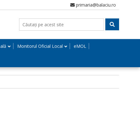
primaria@balaciu.ro
nală
Monitorul Oficial Local
eMOL