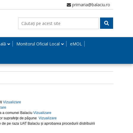
primaria@balaciu.ro
nală
Monitorul Oficial Local
eMOL
ti
Vizualizare
zare
ata a comunei Balaciu
Vizualizare
unor suprafeţe de păşune
Vizualizare
de pe raza UAT Balaciu și aprobarea procedurii distribuirii