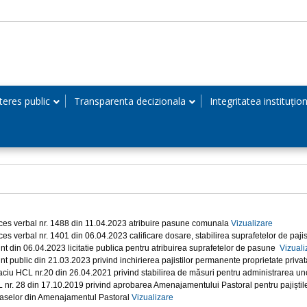
teres public
Transparenta decizionala
Integritatea instituțio
ces verbal nr. 1488 din 11.04.2023 atribuire pasune comunala
Vizualizare
ces verbal nr. 1401 din 06.04.2023 calificare dosare, stabilirea suprafetelor de pajis
nt din 06.04.2023 licitatie publica pentru atribuirea suprafetelor de pasune
Vizuali
nt public din 21.03.2023 privind inchirierea pajistilor permanente proprietate priv
aciu HCL nr.20 din 26.04.2021 privind stabilirea de măsuri pentru administrarea 
 nr. 28 din 17.10.2019 privind aprobarea Amenajamentului Pastoral pentru pajiștile 
raselor din Amenajamentul Pastoral
Vizualizare