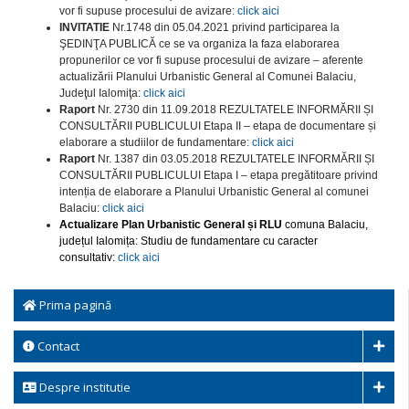
vor fi supuse procesului de avizare:
click aici
INVITATIE
Nr.1748 din 05.04.2021 privind participarea la
ŞEDINŢA PUBLICĂ ce se va organiza la faza elaborarea
propunerilor ce vor fi supuse procesului de avizare – aferente
actualizării Planului Urbanistic General al Comunei Balaciu,
Judeţul Ialomiţa:
click aici
Raport
Nr. 2730 din 11.09.2018 REZULTATELE INFORMĂRII ȘI
CONSULTĂRII PUBLICULUI Etapa II – etapa de documentare și
elaborare a studiilor de fundamentare:
click aici
Raport
Nr. 1387 din 03.05.2018 REZULTATELE INFORMĂRII ȘI
CONSULTĂRII PUBLICULUI Etapa I – etapa pregătitoare privind
intenția de elaborare a Planului Urbanistic General al comunei
Balaciu:
click aici
Actualizare Plan Urbanistic General și RLU
comuna Balaciu,
județul Ialomița: Studiu de fundamentare cu caracter
consultativ:
click aici
Prima pagină
Contact
Despre institutie