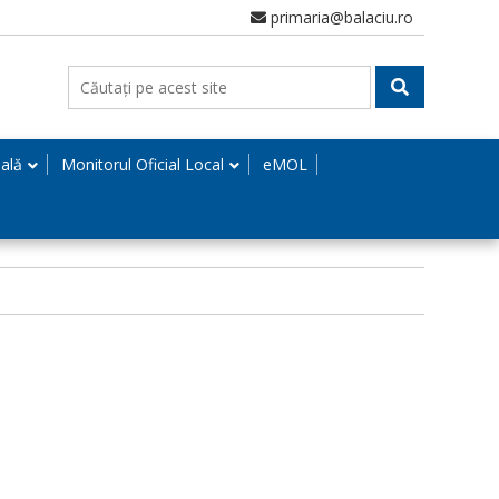
primaria@balaciu.ro
nală
Monitorul Oficial Local
eMOL