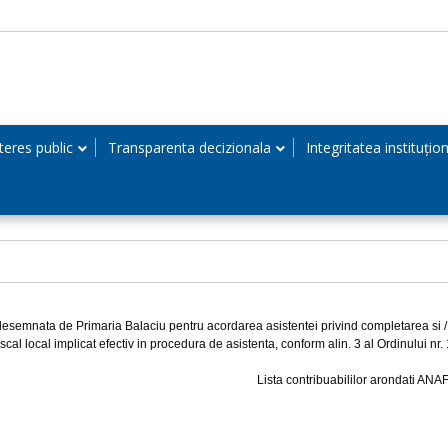
teres public
Transparenta decizionala
Integritatea instituțio
semnata de Primaria Balaciu pentru acordarea asistentei privind completarea si / 
iscal local implicat efectiv in procedura de asistenta, conform alin. 3 al Ordinului n
Lista contribuabililor arondati ANA