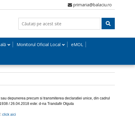
primaria@balaciu.ro
nală
Monitorul Oficial Local
eMOL
sau depunerea precum si transmiterea declaratiei unice, din cadrul
r. 1938 / 26.04.2018 este: d-na Trandafir Olguta
F:
click aici