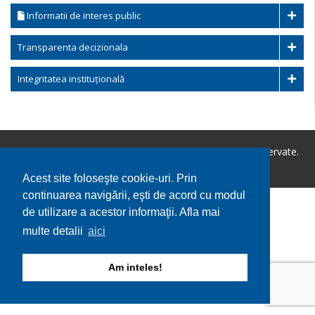
Informatii de interes public
Transparenta decizionala
Integritatea instituțională
Copyright © 2026 Primaria Balaciu. Toate drepturile rezervate.
Utilizare cookie-uri
GDPR
Acest site foloseşte cookie-uri. Prin
continuarea navigării, eşti de acord cu modul
de utilizare a acestor informaţii. Afla mai
multe detalii
aici
Am inteles!