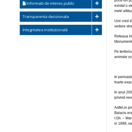
printr-un p
Informatii de interes public
existat o v
metri altit
Transparenta decizionala
Unii cred d
vedere stra
Integritatea instituțională
Reteaua hid
Monumente al
Pe teritori
animale ocr
In perioad
foarte exac
In anul 200
privind re
Astfel,in 
Balaciu era
I.Gh. – Mar
in 1899, s