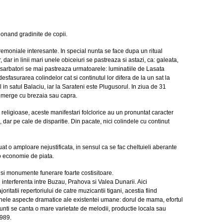
tionand gradinite de copii.
emoniale interesante. In special nunta se face dupa un ritual
dar in linii mari unele obiceiuri se pastreaza si astazi, ca: galeata,
rse sarbatori se mai pastreaza urmatoarele: luminatiile de Lasata
desfasurarea colindelor cat si continutul lor difera de la un sat la
 in satul Balaciu, iar la Sarateni este Plugusorul. In ziua de 31
 merge cu brezaia sau capra.
 religioase, aceste manifestari folclorice au un pronuntat caracter
 dar pe cale de disparitie. Din pacate, nici colindele cu continut
at o amploare nejustificata, in sensul ca se fac cheltuieli aberante
e o economie de piata.
si monumente funerare foarte costisitoare.
 interferenta intre Buzau, Prahova si Valea Dunarii. Aici
itatii repertoriului de catre muzicantii tigani, acestia fiind
e unele aspecte dramatice ale existentei umane: dorul de mama, efortul
a nunti se canta o mare varietate de melodii, productie locala sau
1989.