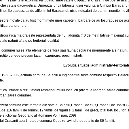
ovirnis (suvita in exprimarea locala). Intre satele Copuzu si Crasanii de Jos se af
eche cetate daco-getica. Urmeaza lunca Ialomitei usor valurita si Cimpia Baraganului
udine. Se gasesc, ca de altfel in tot Baraganul, niste ridicaturi de pamint numite movi
espre movile ca au fost mormintele unor capetenii barbare ce au fost rapuse pe acest
tificarea terenului.
rografica majora este reprezentata de riul Ialomita (40 de metri latime maxima) cu
e naturii aflate pe teritoriul localitatii.
ul comunei nu se afla elemente de flora sau fauna declarate monumente ale naturii. Tot
otite de lege precum fazani, caprioare, porci mistreti.
Evolutia situatiei administrativ-teritoria
a 1968-2005, actuala comuna Balaciu a inglobat trei foste comune respectiv Balaci
te.
5,ca urmare a rezultatelor referendumului local cu privire la reorganizarea comune
organizarea comunei.
prezent comuna este formata din satele:Balaciu,Crasanii de Sus,Crasanii de Jos si
 de 116 familii de romini, 12 familii de tigani si 2 familii de greci, total 846 locuito
ele ictionar Geografic al Rominiei Vol.II pag. 209)
atul Crasanii apartinea de comuna Copuzu, avind o populatie de 86 familii.