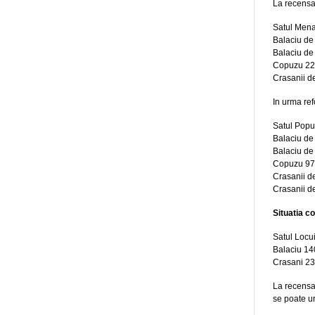
La recensa
Satul Menaj
Balaciu de
Balaciu de
Copuzu 22
Crasanii d
In urma ref
Satul Popul
Balaciu de
Balaciu de
Copuzu 97
Crasanii d
Crasanii d
Situatia c
Satul Locui
Balaciu 14
Crasani 23
La recensa
se poate ur