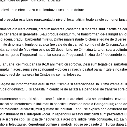
vi,din care 80 provin din comuna Sarateni.
 elevilor se efectueaza cu microbuzul scolar din dotare.
l prescolar este bine reprezentat la nivelul localitatii, in toate satele comunei func
imente din viata omului, precum nasterea, casatoria si moartea sunt insotite de cer
in generatie in generatie. S-au produs desigur multe transformari de-a lungul anilor, 
 colacerii, bradul, barbieritul mirelui. Dintre manifestarile folclorice legate de dive
mite dihornite), floriile, dragaica (pe cale de disparitie), colindatul de Craciun. Atat 
ilda, colindul de Mos Ajun este pe 23 decembrie, pe 24 – ziua turtelor, seara colindul
se merge cu Plugusorul mare, iar seara cu Plugusorul. In ziua de 24 decembrie se
1 ianuarie, cei mici, pana la 9-10 ani merg cu sorcova. Desi sunt legate de sarbatori
emplu in acest sens este scaloianul – obicei stravechi pastrat pana in zilele noastre,
egate direct de nasterea lui Cristos nu se mai folosesc.
 legate de inmormantare erau in trecut simple si saracacioase. In ultima vreme au lu
rudelor defunctului si aceasta in conditiile de astazi ale perioadei de tranzitie spr
e numeroase pomeniri si parastase facute cu mare cheltuiala se construiesc cavouri 
uzical se incadreaza in linii mari in specificul zonei de nord a Baraganului; zona de
 melodiile lautaresti, mult gustate de locuitori. Faptul se explica prin detinerea major
 instrumentisti si interpreti vocal. In repertoriul acestor muzicanti sunt prezentat
de a-si creste copii si lipsa de necuviinta a acestora, infidelitatile conjugale, etc. L
adio si televiziune. Repertoriul contine si melodii aduse pe casete din Turcia dupa 