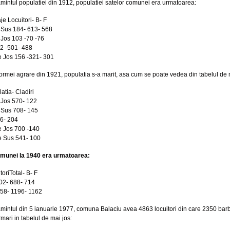
mintul populatiei din 1912, populatiei satelor comunei era urmatoarea:
e Locuitori- B- F
 Sus 184- 613- 568
 Jos 103 -70 -76
2 -501- 488
e Jos 156 -321- 301
ormei agrare din 1921, populatia s-a marit, asa cum se poate vedea din tabelul de 
atia- Cladiri
 Jos 570- 122
 Sus 708- 145
6- 204
e Jos 700 -140
e Sus 541- 100
omunei la 1940 era urmatoarea:
toriTotal- B- F
02- 688- 714
58- 1196- 1162
mintul din 5 ianuarie 1977, comuna Balaciu avea 4863 locuitori din care 2350 barba
mari in tabelul de mai jos: