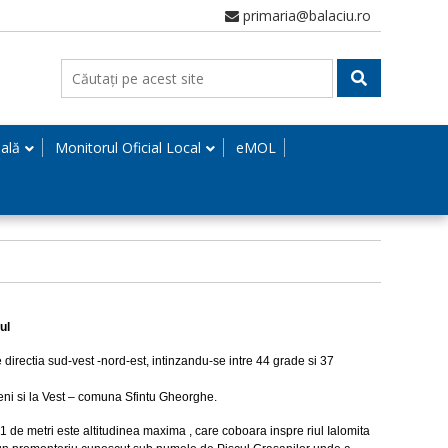
primaria@balaciu.ro
nală
Monitorul Oficial Local
eMOL
ul
irectia sud-vest -nord-est, intinzandu-se intre 44 grade si 37
ni si la Vest – comuna Sfintu Gheorghe.
1 de metri este altitudinea maxima , care coboara inspre riul Ialomita