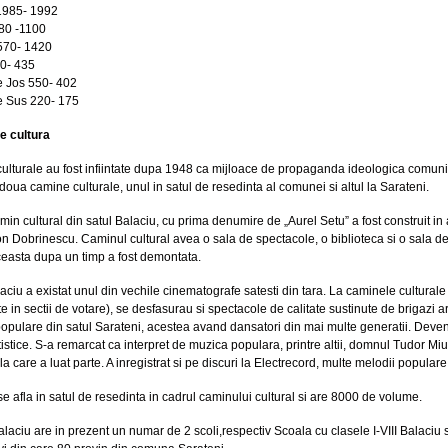
1985- 1992
80 -1100
570- 1420
0- 435
e Jos 550- 402
e Sus 220- 175
e cultura
lturale au fost infiintate dupa 1948 ca mijloace de propaganda ideologica comunista
doua camine culturale, unul in satul de resedinta al comunei si altul la Sarateni.
min cultural din satul Balaciu, cu prima denumire de „Aurel Setu” a fost construit i
on Dobrinescu. Caminul cultural avea o sala de spectacole, o biblioteca si o sala de 
Aceasta dupa un timp a fost demontata.
laciu a existat unul din vechile cinematografe satesti din tara. La caminele culturale 
e in sectii de votare), se desfasurau si spectacole de calitate sustinute de brigazi a
populare din satul Sarateni, acestea avand dansatori din mai multe generatii. Deve
rtistice. S-a remarcat ca interpret de muzica populara, printre altii, domnul Tudor Mi
la care a luat parte. A inregistrat si pe discuri la Electrecord, multe melodii populare
se afla in satul de resedinta in cadrul caminului cultural si are 8000 de volume.
ciu are in prezent un numar de 2 scoli,respectiv Scoala cu clasele I-VIII Balaciu 