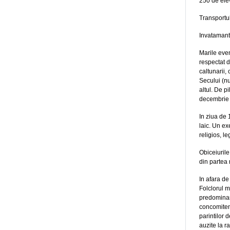
250 de ele
Transportul
Invatamantu
Marile even
respectat d
caltunarii,
Secului (nu
altul. De p
decembrie 
In ziua de 
laic. Un ex
religios, l
Obiceiurile
din partea 
In afara d
Folclorul m
predominand
concomitent
parintilor 
auzite la r