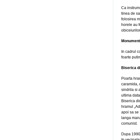
Ca instrume
tinea de sa
folosirea 
horele au f
obiceiurilo
Monumente
In cadrul c
foarte puti
Biserica d
Poarta hram
caramida, c
sindrila si
ultima data
Biserica di
hramul „Ado
apoi sa se 
langa manas
comunist.
Dupa 1990, p
In vecinata