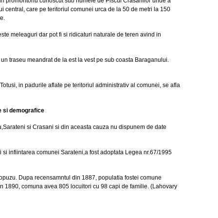
la un promontoriu cunoscut sub numele de Piscul Crasanilor unde a
 central, care pe teritoriul comunei urca de la 50 de metri la 150
le.
e meleaguri dar pot fi si ridicaturi naturale de teren avind in
 un traseu meandrat de la est la vest pe sub coasta Baraganului.
usi, in padurile aflate pe teritoriul administrativ al comunei, se afla
le si demografice
u,Sarateni si Crasani si din aceasta cauza nu dispunem de date
i si infiintarea comunei Sarateni,a fost adoptata Legea nr.67/1995
 Copuzu. Dupa recensamntul din 1887, populatia fostei comune
ri. In 1890, comuna avea 805 locuitori cu 98 capi de familie. (Lahovary