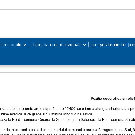
teres public
Transparenta decizionala
Integritatea instituțio
Pozitia geografica si relief
atele componente are o suprafata de 12400, cu o forma alungita si orientata spre d
tudine nordica si 26 grade si 53 minute longitudine estica.
eaza la Nord – comuna Cocora, la Sud – comuna Salcioara, la Est – comuna Sarate
prinde in extremitatea sudica a teritoriului comunei o parte a Baraganului de Sud; 8