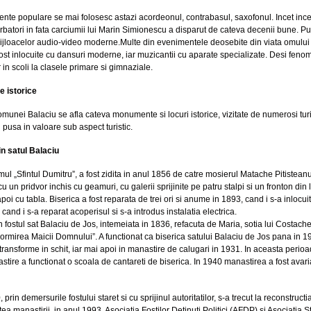
nte populare se mai folosesc astazi acordeonul, contrabasul, saxofonul. Incet incep
rbatori in fata carciumii lui Marin Simionescu a disparut de cateva decenii bune. Pu
mijloacelor audio-video moderne.Multe din evenimentele deosebite din viata omului
ost inlocuite cu dansuri moderne, iar muzicantii cu aparate specializate. Desi fenomen
r in scoli la clasele primare si gimnaziale.
 istorice
omunei Balaciu se afla cateva monumente si locuri istorice, vizitate de numerosi turist
n pusa in valoare sub aspect turistic.
in satul Balaciu
ul „Sfintul Dumitru”, a fost zidita in anul 1856 de catre mosierul Matache Pitisteanu,
u un pridvor inchis cu geamuri, cu galerii sprijinite pe patru stalpi si un fronton di
 apoi cu tabla. Biserica a fost reparata de trei ori si anume in 1893, cand i s-a inlocui
 cand i s-a reparat acoperisul si s-a introdus instalatia electrica.
n fostul sat Balaciu de Jos, intemeiata in 1836, refacuta de Maria, sotia lui Costache
rmirea Maicii Domnului”. A functionat ca biserica satului Balaciu de Jos pana in 192
transforme in schit, iar mai apoi in manastire de calugari in 1931. In aceasta perio
tire a functionat o scoala de cantareti de biserica. In 1940 manastirea a fost avari
rin demersurile fostului staret si cu sprijinul autoritatilor, s-a trecut la reconstructia
tea manastirii, in anul 1993, Asociatia Fostilor Detinuti Politici (AFDP) si Asociati