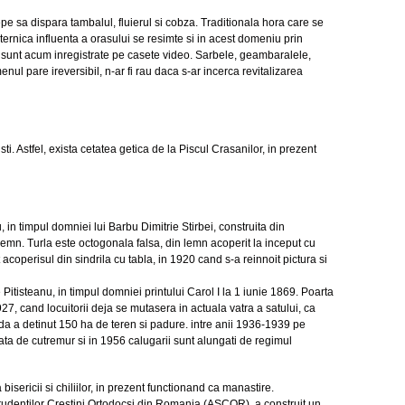
e sa dispara tambalul, fluierul si cobza. Traditionala hora care se
ternica influenta a orasului se resimte si in acest domeniu prin
 sunt acum inregistrate pe casete video. Sarbele, geambaralele,
ul pare ireversibil, n-ar fi rau daca s-ar incerca revitalizarea
i. Astfel, exista cetatea getica de la Piscul Crasanilor, in prezent
 in timpul domniei lui Barbu Dimitrie Stirbei, construita din
n lemn. Turla este octogonala falsa, din lemn acoperit la inceput cu
t acoperisul din sindrila cu tabla, in 1920 cand s-a reinnoit pictura si
 Pitisteanu, in timpul domniei printului Carol I la 1 iunie 1869. Poarta
7, cand locuitorii deja se mutasera in actuala vatra a satului, ca
ada a detinut 150 ha de teren si padure. intre anii 1936-1939 pe
ata de cutremur si in 1956 calugarii sunt alungati de regimul
 bisericii si chiliilor, in prezent functionand ca manastire.
a Studentilor Crestini Ortodocsi din Romania (ASCOR), a construit un