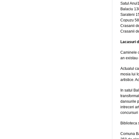
Satul Anul
Balaciu 13
Sarateni 1
Copuzu 58
Crasanii d
Crasanii d
Lacasuri d
Caminele cu
an existau 
Actualul ca
mosia lui I
artistice. 
In satul Ba
transformat
dansurile 
intreceri a
concursuri 
Biblioteca 
Comuna Bala