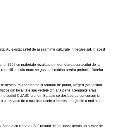
. Au existat astfel de asezaminte culturale in fiecare sat. In acest
n anul 1952 cu materiale rezultate din demolarea conacului de la
repetitii. in sala mare se gasea si cabina pentru proiectia filmelor
se desfasurau conferinte si adunari de partid, alegeri (salile fiind
rtistice din localitate sau vedete din alta parte. Renumite erau
nind sediul CUASC-ului din Balaciu se desfasurau concursuri si
u a carei voce de o rara frumusete a impresionat juriile a mai multor
.
si Scoala cu clasele I-IV Crasanii de Jos,unde invata un numar de