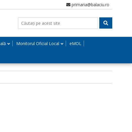
primaria@balaciu.ro
nală
Monitorul Oficial Local
eMOL