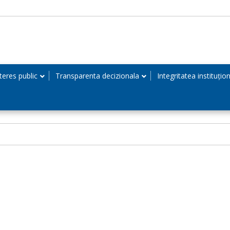
teres public
Transparenta decizionala
Integritatea instituțio