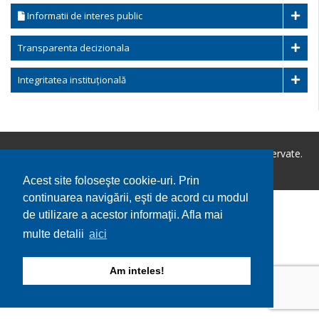
Informatii de interes public
Transparenta decizionala
Integritatea instituțională
Copyright © 2026 Primaria Balaciu. Toate drepturile rezervate.
Utilizare cookie-uri
GDPR
Acest site foloseşte cookie-uri. Prin
continuarea navigării, eşti de acord cu modul
de utilizare a acestor informaţii. Afla mai
multe detalii
aici
Am inteles!