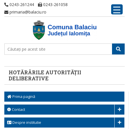
0243-261244
0243-261058
primaria@balaciu.ro
HOTĂRÂRILE AUTORITĂŢII
DELIBERATIVE
Prima pagină
Contact
Despre institutie